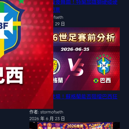
歐洲紅魔最後舞曲！特蘭加雄獅硬碰硬
爭奪16強門票
作者: stormofseth
2026 年 6 月 29 日
森巴軍團登場！蘇格蘭能否阻擋巴西狂
潮？
作者: stormofseth
2026 年 6 月 23 日