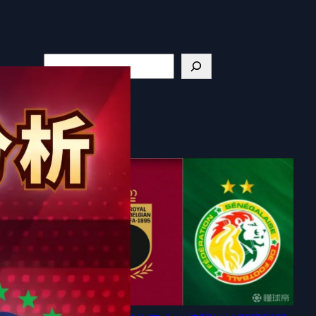
S
e
a
r
最新文章
c
h