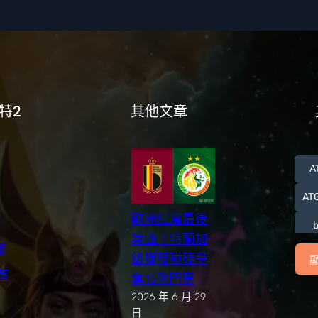
特2
其他文章
們
A
們
明
A
歐洲紅魔最後
款
舞曲！特蘭加
策
雄獅硬碰硬爭
政策
奪16強門票
2026 年 6 月 29
世
日