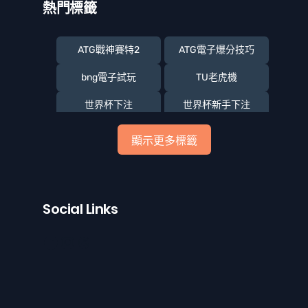
熱門標籤
ATG戰神賽特2
ATG電子爆分技巧
bng電子試玩
TU老虎機
世界杯下注
世界杯新手下注
世界盃
世界盃下注
顯示更多標籤
世足分析預測
世足賠率運彩
世足運彩
六合彩運動網
Social Links
戰神賽特
戰神賽特2
Facebook
Instagram
Threads
戰神賽特2 覺醒之力
戰神賽特2攻略
戰神賽特2覺醒之力
熱門老虎機推薦
老虎機
雷神試玩