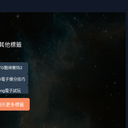
其他標籤
TG戰神賽特2
TG電子爆分技巧
bng電子試玩
TU老虎機
顯示更多標籤
世界杯下注
界杯新手下注