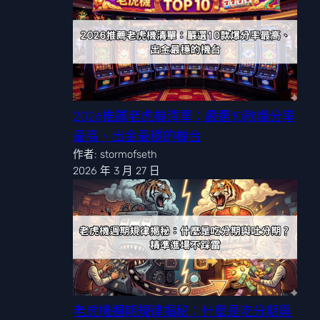
2026推薦老虎機清單：嚴選10款爆分率
最高、出金最穩的機台
作者: stormofseth
2026 年 3 月 27 日
老虎機週期規律揭秘：什麼是吃分期與