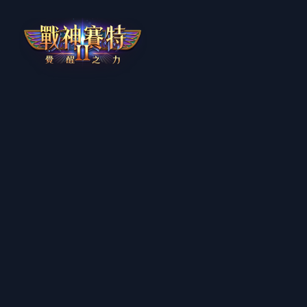
跳
至
主
要
內
容